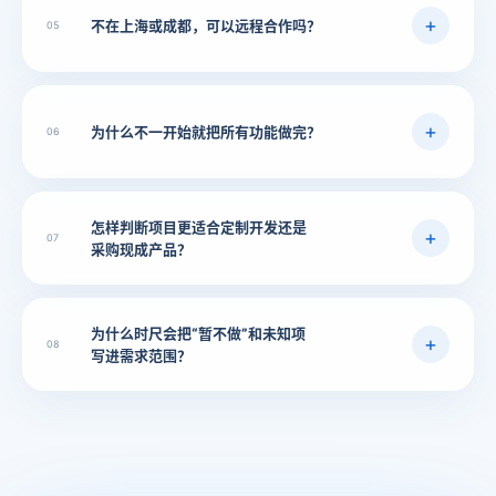
不在上海
或成都，
可以远程
合作吗？
05
为什么
不一开始
就把所有
功能做完？
06
怎样判断
项目更
适合定制
开发还是
07
采购现成产品？
为什么时
尺会把“暂
不做”和
未知项
08
写进需求范围？