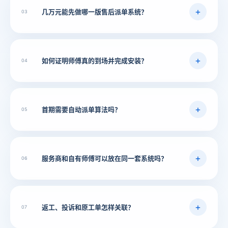
几万元能
先做哪一
版售后派
单系统？
03
如何证明
师傅真的
到场并
完成安装？
04
首期需要
自动派单
算法吗？
05
服务商和
自有师傅
可以放在
同一套
系统吗？
06
返工、投诉
和原工单
怎样关联？
07